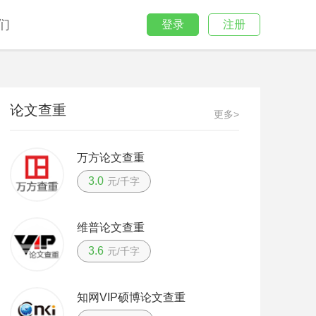
们
登录
注册
论文查重
更多>
万方论文查重
3.0
元/千字
维普论文查重
3.6
元/千字
知网VIP硕博论文查重