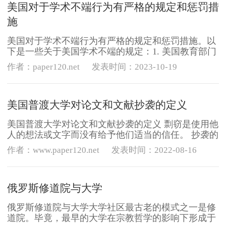
美国对于学术不端行为有严格的规定和惩罚措
施
美国对于学术不端行为有严格的规定和惩罚措施。以
下是一些关于美国学术不端的规定：1. 美国教育部门
和各大学都设有专门的学术诚信办公室，负责处理学
作者：paper120.net
发表时间：2023-10-19
术不端行为，如抄袭、剽窃等。2. 学术不端行为可能
导致学生被开除学籍、教师被解雇或失去研究资金等
严重后果。3. 美国学术界通
美国普渡大学对论文和文献抄袭的定义
美国普渡大学对论文和文献抄袭的定义 剽窃是使用他
人的想法或文字而没有给予他们适当的信任。 抄袭的
范围从无意（忘记在参考书目中包含来源）到故意
作者：www.paper120.net
发表时间：2022-08-16
（在线购买论文，使用其他作家的想法作为自己的想
法以使您的作品听起来更聪明）。初学者和专家作家
都可以抄袭。了解剽窃在学术界
俄罗斯修道院与大学
俄罗斯修道院与大学大学社区最古老的模式之一是修
道院。毕竟，最早的大学在宗教哲学的影响下形成于