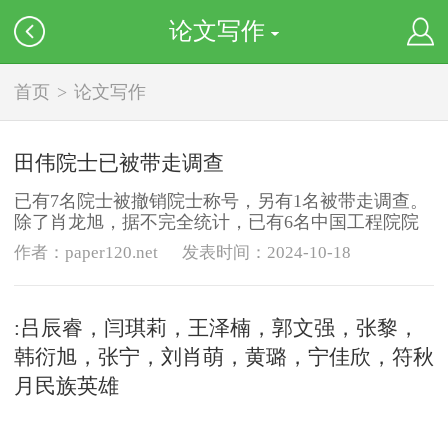
论文写作
首页
>
论文写作
田伟院士已被带走调查
已有7名院士被撤销院士称号，另有1名被带走调查。
除了肖龙旭，据不完全统计，已有6名中国工程院院
士被撤销院士称号，他们分别是岳国君、曹耀峰、王
作者：paper120.net
发表时间：2024-10-18
安、李宁、孟伟、周国泰，除此外，田伟院士已被带
走调查。（硕博学术圈，2024年10月17日 17:05 北京
）
:吕辰睿，闫琪莉，王泽楠，郭文强，张黎，
韩衍旭，张宁，刘肖萌，黄璐，宁佳欣，符秋
月民族英雄